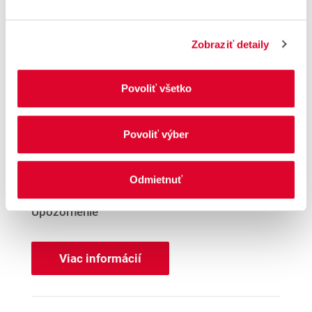
Woolworth – Presov
Zobraziť detaily
arm. gen. Svobudu 13832/21
080 01 Presov
Povoliť všetko
Vzdialenosť
57.42 km
Povoliť výber
Otváracie hodiny
Po. - So.
09:00 - 19:00
Odmietnuť
Ne.
09:00 - 18:00
Upozornenie
Viac informácií