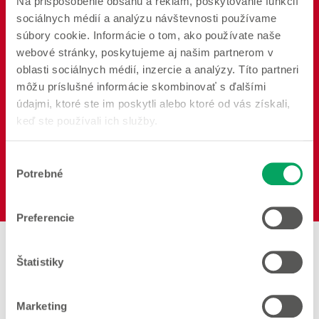
Na prispôsobenie obsahu a reklám, poskytovanie funkcií
sociálnych médií a analýzu návštevnosti používame
súbory cookie. Informácie o tom, ako používate naše
webové stránky, poskytujeme aj našim partnerom v
oblasti sociálnych médií, inzercie a analýzy. Títo partneri
Kúpeľňa
Osvetlenie
Dekorácia
môžu príslušné informácie skombinovať s ďalšími
údajmi, ktoré ste im poskytli alebo ktoré od vás získali,
keď ste používali ich služby.
Výber
Potrebné
súhlasu
Varenie
Jedlá
Preferencie
Predajne v blízkosti
Štatistiky
Woolworth – Michalovce
Marketing