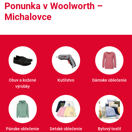
Ponunka v Woolworth –
Michalovce
Obuv a kožené
Kutilstvo
Dámske oblečenie
výrobky
Pánske oblečenie
Detské oblečenie
Bytový textil