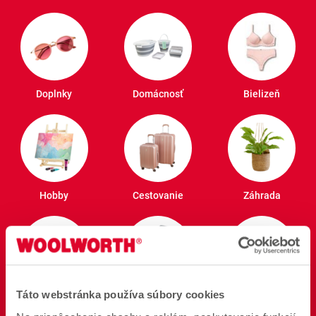
Doplnky
Domácnosť
Bielizeň
Hobby
Cestovanie
Záhrada
Táto webstránka používa súbory cookies
Domáce zvieratá
Elektronika
Poriadok a Zásoby