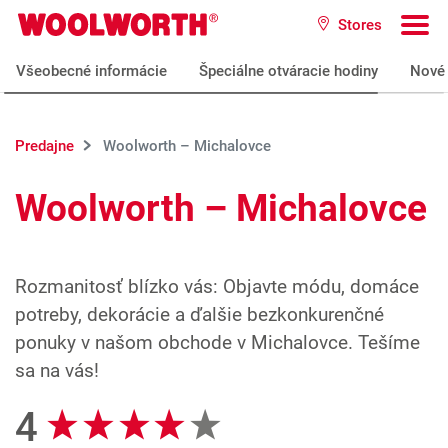
Prejsť na hlavný obsah
Stores
Woolworth GmbH
To
Všeobecné informácie
Špeciálne otváracie hodiny
Nové 
Predajne
Woolworth – Michalovce
Woolworth – Michalovce
Rozmanitosť blízko vás: Objavte módu, domáce
potreby, dekorácie a ďalšie bezkonkurenčné
ponuky v našom obchode v Michalovce. Tešíme
sa na vás!
4
Recenzie Google