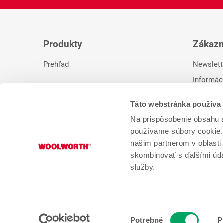
Produkty
Zákazn
Prehľad
Newslett
Informác
Kontakt
Táto webstránka používa
Na prispôsobenie obsahu a
používame súbory cookie. 
* Naša predchádzajúca cena. ** RRP výrobcu.
našim partnerom v oblasti 
skombinovať s ďalšími údaj
služby.
Výber
Potrebné
P