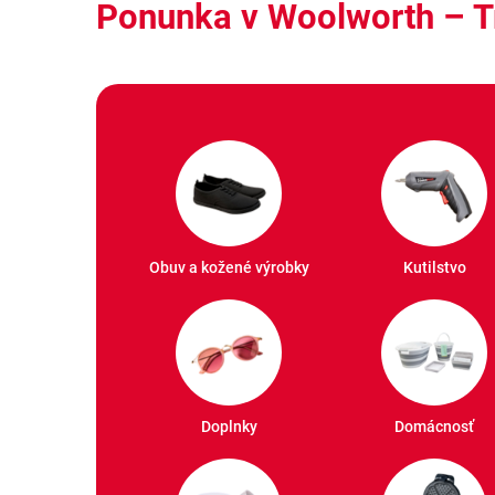
Ponunka v Woolworth – T
Obuv a kožené výrobky
Kutilstvo
Doplnky
Domácnosť