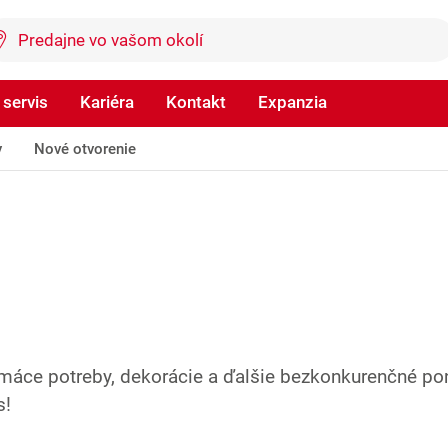
 servis
Kariéra
Kontakt
Expanzia
y
Nové otvorenie
máce potreby, dekorácie a ďalšie bezkonkurenčné po
s!