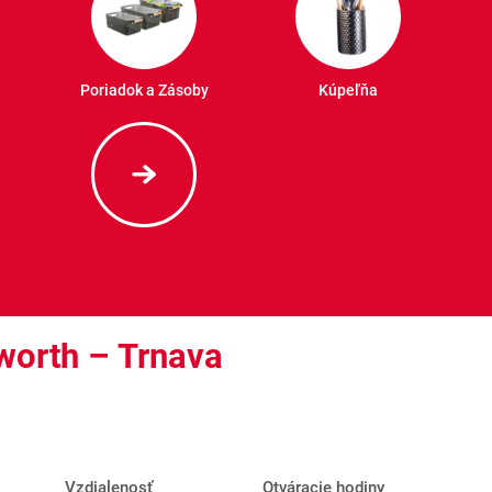
Poriadok a Zásoby
Kúpeľňa
lworth – Trnava
Vzdialenosť
Otváracie hodiny