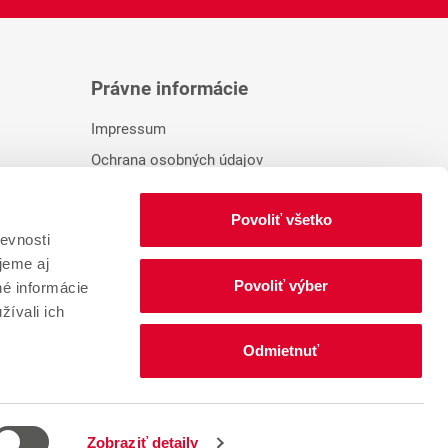
Právne informácie
Impressum
Ochrana osobných údajov
Zmeniť súhlas so súbormi cookie
Povoliť všetko
evnosti
jeme aj
Povoliť výber
né informácie
žívali ich
Odmietnuť
Systém ochrany oznamovateľov
FAQ – Náš vnútorný oznamovací systém
Zobraziť detaily