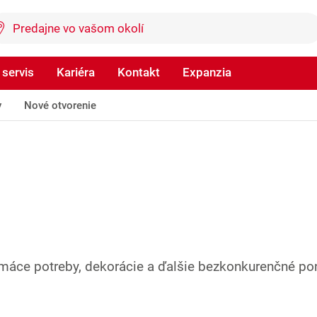
 servis
Kariéra
Kontakt
Expanzia
y
Nové otvorenie
máce potreby, dekorácie a ďalšie bezkonkurenčné po