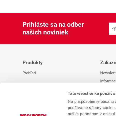
Prihláste sa na odber
našich noviniek
Produkty
Zákazn
Prehľad
Newslett
Informác
Kontakt
Táto webstránka používa
Na prispôsobenie obsahu a
používame súbory cookie. 
* Naša predchádzajúca cena. ** RRP výrobcu.
našim partnerom v oblasti 