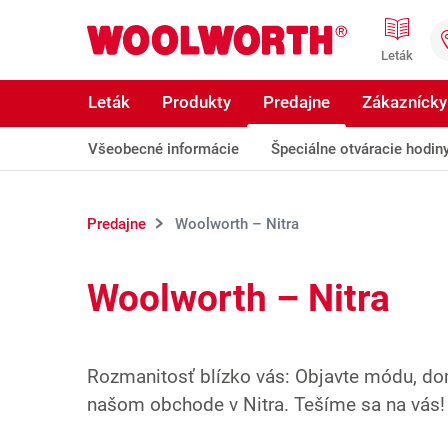
Prejsť na hlavný obsah
Woolworth GmbH
Leták
Leták
Produkty
Predajne
Zákaznícky
Všeobecné informácie
Špeciálne otváracie hodin
Predajne
Woolworth – Nitra
Woolworth – Nitra
Rozmanitosť blízko vás: Objavte módu, do
našom obchode v Nitra. Tešíme sa na vás!