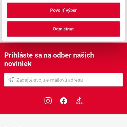
V prípade otázok nás môžeš samozrejme
kontaktovať na info@woolworth.sk alebo
Povoliť výber
prostredníctvom nášho kontaktného
formulára
Odmietnuť
Prihláste sa na odber našich
noviniek