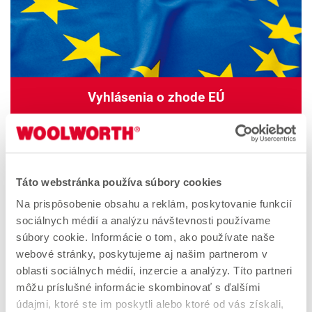
Vyhlásenia o zhode EÚ
Táto webstránka používa súbory cookies
Na prispôsobenie obsahu a reklám, poskytovanie funkcií
sociálnych médií a analýzu návštevnosti používame
súbory cookie. Informácie o tom, ako používate naše
webové stránky, poskytujeme aj našim partnerom v
oblasti sociálnych médií, inzercie a analýzy. Títo partneri
môžu príslušné informácie skombinovať s ďalšími
údajmi, ktoré ste im poskytli alebo ktoré od vás získali,
Bedienungsanleitung