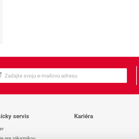
ícky servis
Kariéra
er
ie pre zákazníkov