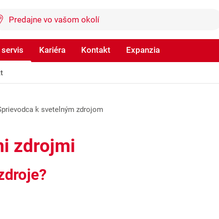
 servis
Kariéra
Kontakt
Expanzia
t
Sprievodca k svetelným zdrojom
i zdrojmi
zdroje?