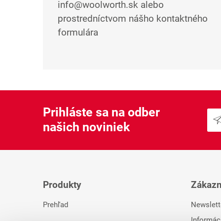
info@woolworth.sk alebo
prostredníctvom nášho kontaktného
formulára
Prihláste sa na odber
našich noviniek
Produkty
Zákazn
Prehľad
Newslett
Informác