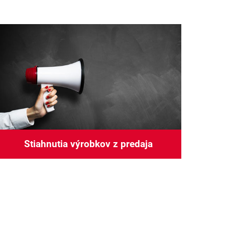
Stiahnutia výrobkov z predaja