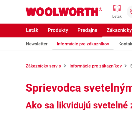
Prejsť na hlavný obsah
Woolworth GmbH
Leták
Leták
Produkty
Predajne
Zákaznícky
Newsletter
Informácie pre zákazníkov
Kontak
Zákaznícky servis
Informácie pre zákazníkov
Sprievodca svetelným
Ako sa likvidujú svetelné 